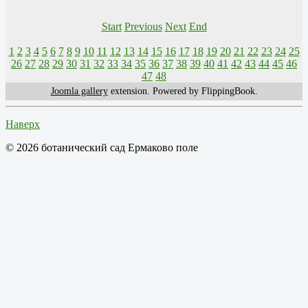
Start
Previous
Next
End
1
2
3
4
5
6
7
8
9
10
11
12
13
14
15
16
17
18
19
20
21
22
23
24
25
26
27
28
29
30
31
32
33
34
35
36
37
38
39
40
41
42
43
44
45
46
47
48
Joomla gallery
extension. Powered by FlippingBook.
Наверх
© 2026 ботанический сад Ермаково поле