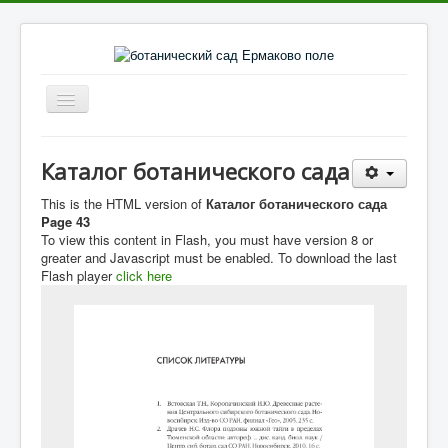
Включить/
выключить
навигацию
Главное
Каталог ботанического сада
Каталог культур
This is the HTML version of
Каталог ботанического сада
Галерея культур
Page 43
To view this content in Flash, you must have version 8 or
Фото парка
greater and Javascript must be enabled. To download the last
Flash player
click here
Видеоматериалы
Литература
Отзывы о парке
Статьи
Контакты