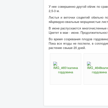
У нее совершенно другой облик по срав
2,5-3 м.
Л
истья и веточки соцветий обильно п
яйцевидно-овальные морщинистые листь
В июне распускаются многочисленные к
Цветет в мае - июне. Продолжительност
Во время созревания плодов гордовина
Пока все ягоды не поспели, в соплоди
растение свыше 20 дней.