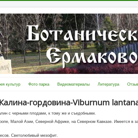
ея культур
Фото парка
Видеоматериалы
Литература
Отзыв
Калина-гордовина
-Viburnum lantan
алин с черными плодами, к тому же и съедобными.
опе, Малой Азии, Северной Африке, на Северном Кавказе. Имеется в за
лесов. Светолюбивый мезофит.