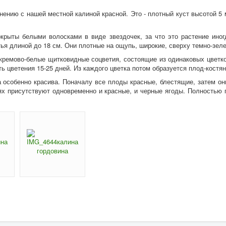
нению с нашей местной калиной красной. Это - плотный куст высотой 5 
окрыты белыми волосками в виде звездочек, за что это растение ино
я длиной до 18 см. Они плотные на ощупь, широкие, сверху темно-зелен
ремово-белые щитковидные соцветия, состоящие из одинаковых цветков
ь цветения 15-25 дней. Из каждого цветка потом образуется плод-костян
 особенно красива. Поначалу все плоды красные, блестящие, затем они
ях присутствуют одновременно и красные, и черные ягоды. Полностью