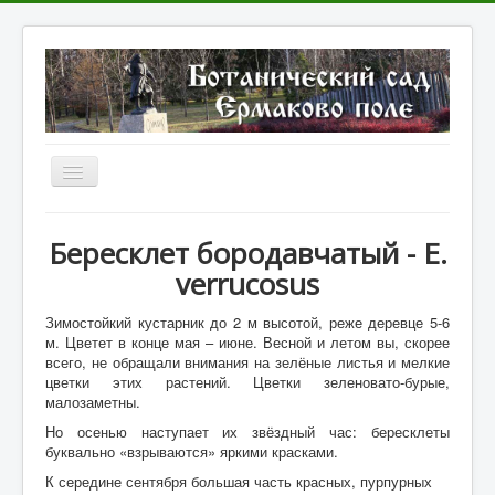
Включить/
выключить
навигацию
Главное
Бересклет
бородавчатый -
E.
Каталог культур
verrucosus
Галерея культур
З
имостойкий кустарник до 2 м высотой, реже деревце 5-6
Фото парка
м. Цветет в конце мая – июне. Весной и летом вы, скорее
всего, не обращали внимания на зелёные листья и мелкие
Видеоматериалы
цветки этих растений. Цветки зеленовато-бурые,
малозаметны.
Литература
Но осенью наступает их звёздный час: бересклеты
буквально «взрываются» яркими красками.
Отзывы о парке
К середине сентября большая часть красных, пурпурных
Статьи