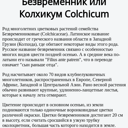
Безвременник или
Колхикум Colchicum
Р
од многолетних цветковых растений семейства
Безвременниковые (
Colchicaceae
). Латинское название
происходит от греческого названия области в Западной
Грузии (Колхида), где обитают некоторые виды этого рода.
Русское название безвременник связано с особенностью
многих видов цвести поздней осенью. А в средние века по-
латыни его называли "Filius ante patrem", что в переводе
означает "сын раньше отца".
Род насчитывает около 70 видов клубнелуковичных
многолетников, распространенных в Европе, Северной
Африке, Западной и Центральной Азии. Рано весной растения
обычно развивают крупные, удлиненно-ланцетные листья,
которые к началу лета отмирают.
Цветение происходит в основном осенью, из земли
поднимаются только одиночные воронковидные цветки
различной окраски. Цветки безвременников достигают 20 см
в высоту, если считать сросшийся в узкую трубку
околоцветник, большая часть которого находится в земле.