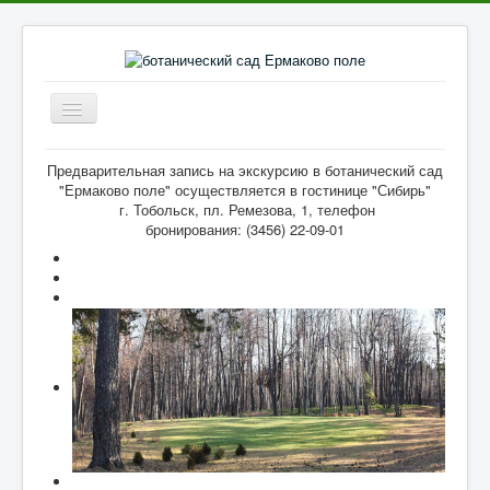
Включить/
выключить
навигацию
Главное
Предварительная запись на экскурсию в ботанический сад
"Ермаково поле" осуществляется в гостинице "Сибирь"
Каталог культур
г. Тобольск, пл. Ремезова, 1, телефон
бронирования: (3456) 22-09-01
Галерея культур
Фото парка
Видеоматериалы
Литература
Отзывы о парке
Статьи
Контакты